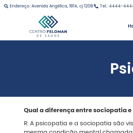
Endereço: Avenida Angélica, 1814, cj 1208
Tel.: 4444-444
H
Ps
Qual a diferença entre sociopatia e
R: A psicopatia e a sociopatia são 
mesma condição mental chamada tra