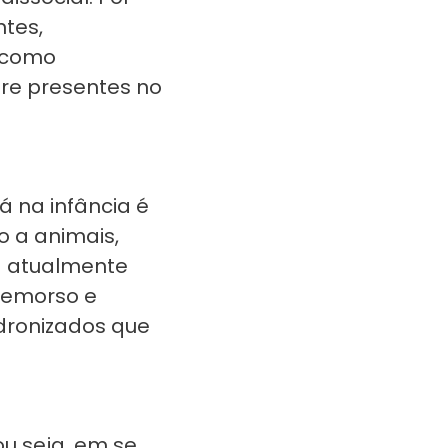
ntes,
s como
pre presentes no
já na infância é
o a animais,
a atualmente
 remorso e
adronizados que
u seja, em se