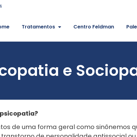
4
ome
Tratamentos
Centro Feldman
Pale
icopatia e Sociopa
 psicopatia?
vistos de uma forma geral como sinônemos q
nstorno de personalidade antissocial ou d