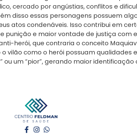
co, cercado por angústias, conflitos e dific
 Além disso essas personagens possuem al
eus atos condenáveis. Isso contribui em cer
 punição e maior vontade de justiça com e
 anti-herói, que contraria o conceito Maquia
o o vilão como o herói possuam qualidades 
” ou um “pior”, gerando maior identificaçã