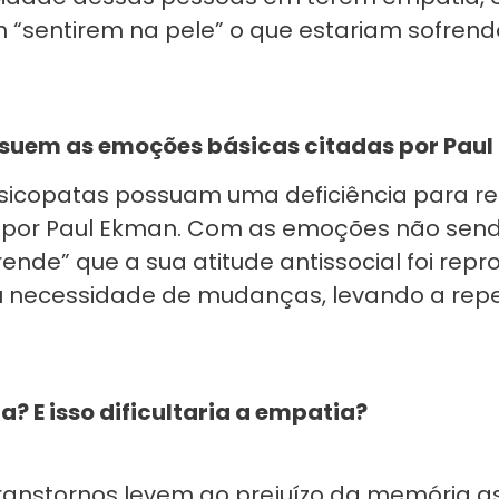
m “sentirem na pele” o que estariam sofren
ssuem as emoções básicas citadas por Pau
psicopatas possuam uma deficiência para r
s por Paul Ekman. Com as emoções não sen
ende” que a sua atitude antissocial foi rep
u necessidade de mudanças, levando a repet
? E isso dificultaria a empatia?
 transtornos levem ao prejuízo da memória 