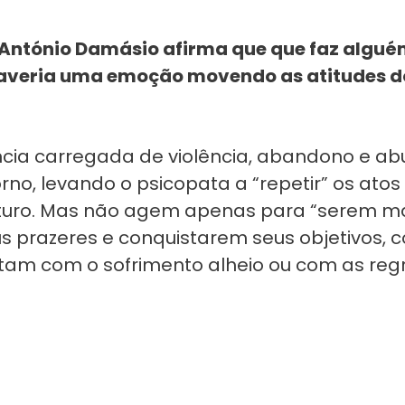
 António Damásio afirma que que faz algué
 haveria uma emoção movendo as atitudes d
ância carregada de violência, abandono e a
rno, levando o psicopata a “repetir” os atos
turo. Mas não agem apenas para “serem ma
us prazeres e conquistarem seus objetivos, 
rtam com o sofrimento alheio ou com as reg