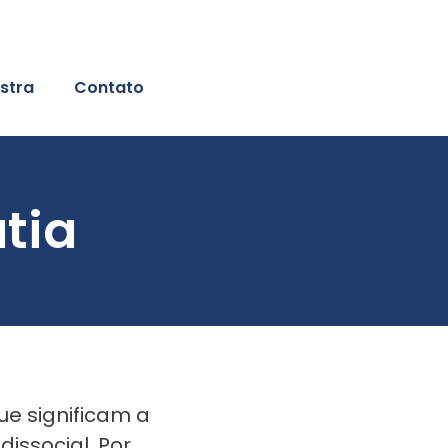
stra
Contato
tia
ue significam a
issocial. Por