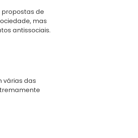
as propostas de
sociedade, mas
tos antissociais.
m várias das
extremamente