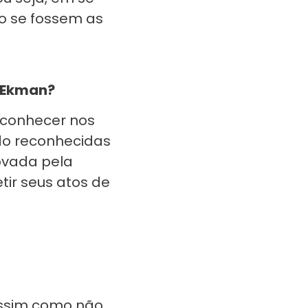
do se fossem as
l Ekman?
econhecer nos
do reconhecidas
rovada pela
ir seus atos de
assim como não