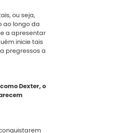
is, ou seja,
o ao longo da
se a apresentar
ém inicie tais
ia pregressos a
 como Dexter, o
parecem
 conquistarem