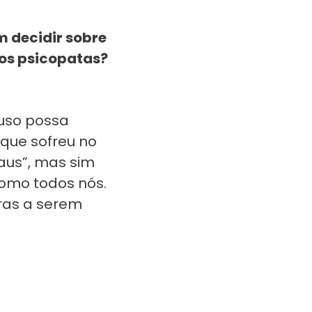
m decidir sobre
os psicopatas?
buso possa
 que sofreu no
us”, mas sim
como todos nós.
ras a serem