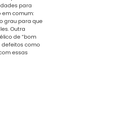
uldades para
go em comum:
to grau para que
les. Outra
vélico de “bom
e defeitos como
o com essas