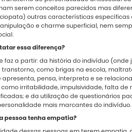
irmam serem conceitos parecidos mas difere
iopata) outras características específica
 manipulação e charme superficial, nem sem
cial.
atar essa diferença?
faz a partir: da história do indivíduo (onde 
 transtorno, como brigas na escola, maltrat
apresenta, pensa, interpreta e se relacion
como irritabilidade, impulsividade, falta de
ficadas; e da utilização de questionários p
 personalidade mais marcantes do indivíduo.
e a pessoa tenha empatia?
acidade dessas pessoas em terem empatia, o